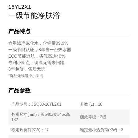
16YL2X1
一级节能净肤浴
产品特点
六重滤净磁化水，含铜量99.9%
一级节能认证，8年省一台热水器
ECO节能巡航，省气高达40%
专利小圆点，调温无需来回跑
8年包修，售后无忧
*选配无线浴控小圆点
产品参数
产品型号：JSQ30-16YL2X1
升数 (L)：16
外观尺寸(mm)：长540x宽345x高
能效等级：2级
182
额定热负荷(KW)：27
额定最小热负荷(KW)：3