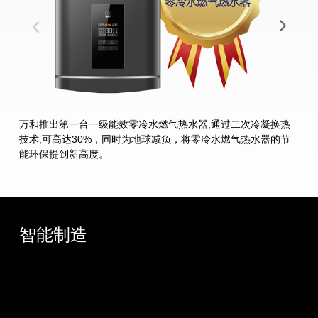
万和推出第一台一级能效零冷水燃气热水器,通过二次冷凝换热
推出
技术,可高达30%，同时为地球减负，将零冷水燃气热水器的节
净
能环保提到新高度。
智能制造