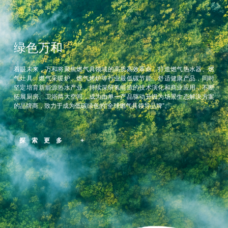
绿色万和
着眼未来，万和将聚焦燃气具领域的高质高效革命，打造燃气热水器、燃
气灶具、燃气采暖炉、燃气烤炉等行业最低碳节能、舒适健康产品，同时
坚定培育新能源热水产业，持续深研氢能源的技术演化和商业应用，不断
拓展厨房、卫浴两大空间，成为由单一产品驱动升级为场景生态解决方案
的品牌商，致力于成为低碳绿色的“全球燃气具领导品牌”。
探索更多 +