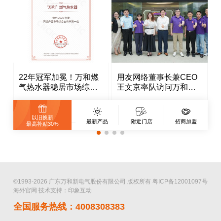
22年冠军加冕！万和燃
用友网络董事长兼CEO
气热水器稳居市场综合
王文京率队访问万和，
占有率榜首
共筑家电业数智新标杆
2026-04-16
2026-04-15
2
以旧换新
最新产品
附近门店
招商加盟
最高补贴30%
©1993-2026 广东万和新电气股份有限公司 版权所有
粤ICP备12001097号
海外官网
技术支持：印象互动
全国服务热线：4008308383