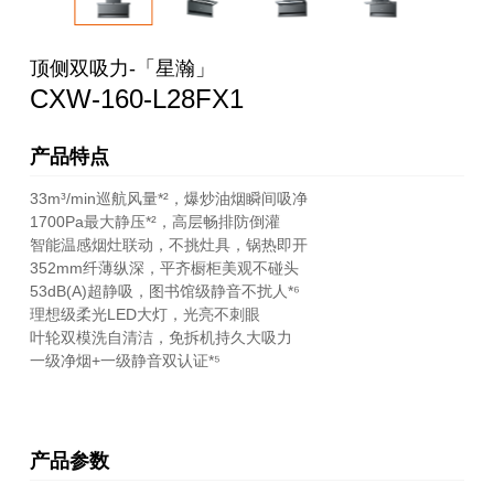
顶侧双吸力-「星瀚」
CXW-160-L28FX1
产品特点
33m³/min巡航风量*
²
，爆炒油烟瞬间吸净
1700Pa最大静压*
²
，高层畅排防倒灌
智能温感烟灶联动，不挑灶具，锅热即开
352mm纤薄纵深，平齐橱柜美观不碰头
53dB(A)超静吸，图书馆级静音不扰人*
⁶
理想级柔光LED大灯，光亮不刺眼
叶轮双模洗自清洁，免拆机持久大吸力
一级净烟+一级静音双认证*
⁵
产品参数