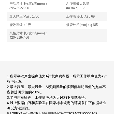
产品尺寸 长x宽x高(mm)：
AI变频最大风量
895x352x960
(m³/min)：33
最大静压(Pa)：1700
工作噪音dB(A)：69
能效等级：1级
烟管外径(mm)：φ185
风柜尺寸 长x宽x高(mm)：
420x319x466
1.所示半消声室噪声值为A计权声功率级，所示工作噪声值为A计
权声压级。
2.最大静压、最大风量、AI变频风量的实测值与明示值的允差不
应超过明示值的-10%。
3.半消声室噪声、工作噪声均为大风档下测试所得。
4.以上数据由万和实验室在国家标准规定的环境条件下依据标准
测试方法测得。
5.L28FX1一级净烟认证证书编号CHCT2024Q210000107、