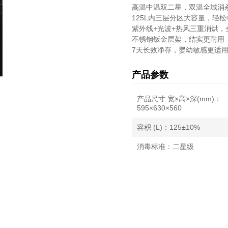
高温中温双二星，双温全域消
125L内三层分区大容量，轻
紫外线+光波+热风三重消烘，
不锈钢钣金层架，结实更耐用
7天长效净存，婴幼敏感更适
产品参数
产品尺寸 宽×高×深(mm)：
595×630×560
容积 (L)：125±10%
消毒标准：二星级