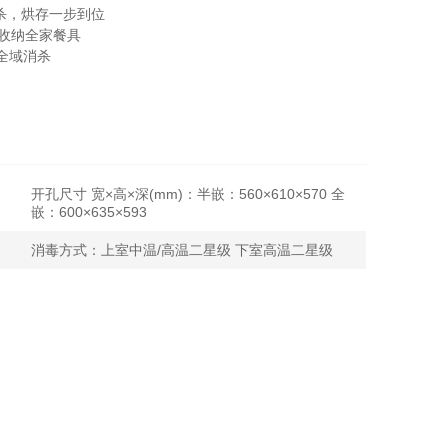
杀，烘存一步到位
松收纳全家餐具
全域消杀
用
开孔尺寸 宽×高×深(mm)：半嵌：560×610×570 全
嵌：600×635×593
消毒方式：上室中温/高温二星级 下室高温二星级