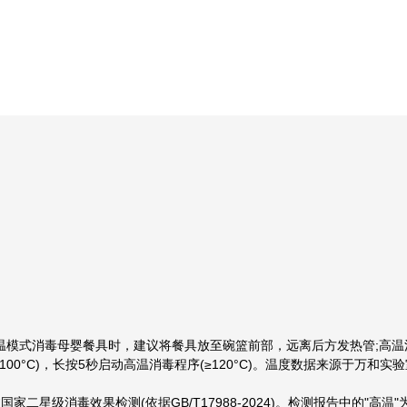
中温模式消毒母婴餐具时，建议将餐具放至碗篮前部，远离后方发热管;高温
0-100°C)，长按5秒启动高温消毒程序(≥120°C)。温度数据来源于
国家二星级消毒效果检测(依据GB/T17988-2024)。检测报告中的"高