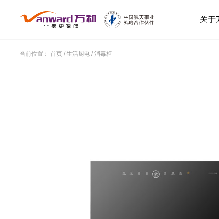
关于
当前位置：
首页
/
生活厨电
/
消毒柜