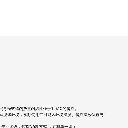
消毒模式请勿放置耐温性低于125°C的餐具。
万和实验室测试环境，实际使用中可能因环境温度、餐具摆放位置与
温"为专业术语，代指"消毒方式"，并非单一温度。