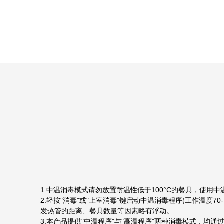
1.中温消毒模式请勿放置耐温性低于100°C的餐具，使用
2.轻按"消毒"或"上室消毒"键启动中温消毒程序(工作温度7
发热管的距离、餐具数量等因素略有浮动。
3.本产品提供"中温程序"与"高温程序"两种消毒模式，均通过