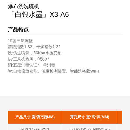
瀑布洗洗碗机
「白银水墨」X3-A6
产品特点
19套三层碗篮
清洁指数1.32、干燥指数1.32
洗:仿生喷臂，56Kpa水压变频
烘:三风机热风，0残水*
消:五星消毒认证*，单消毒
智:自动投放功能、浊度检测装置、智能洗搭载WIFI
产品尺寸 宽*高*深(MM)
开孔尺寸 宽*高*深(MM)
容
598*(765-795)*570
(600-605)*(770-805)*575