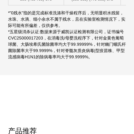
*"0残水"指的是完成标准洗涤和干燥程序后，无明显积水残留，
水珠、水滴、细小余水不属于残水，且在实验室检测情况下，实
际可能有所偏差，仅供参考。
*五星级消杀认证:数据来源于威凯认证检测有限公司，证书编号
CVC25000017203，在消毒洗/母婴洗程序下，针对金黄色葡萄
球菌、大肠埃希氏菌除菌率均大于99.99999%，针对幽门螺氏杆
菌除菌率大于99.9999%，针对脊髓灰质炎病毒|型疫苗株、甲型
流感病毒H1N1的除病毒率均大于99.9999%。
产品推荐