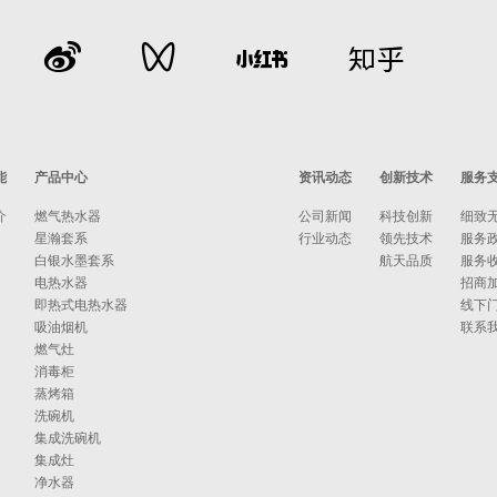
能
产品中心
资讯动态
创新技术
服务
介
燃气热水器
公司新闻
科技创新
细致
星瀚套系
行业动态
领先技术
服务
白银水墨套系
航天品质
服务
电热水器
招商
即热式电热水器
线下
吸油烟机
联系
燃气灶
消毒柜
蒸烤箱
洗碗机
集成洗碗机
集成灶
净水器