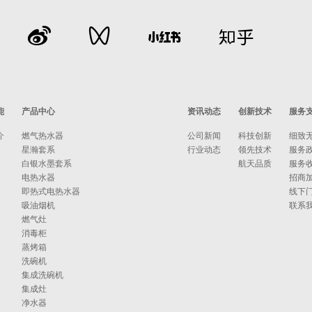
能
产品中心
资讯动态
创新技术
服务
介
燃气热水器
公司新闻
科技创新
细致
星瀚套系
行业动态
领先技术
服务
白银水墨套系
航天品质
服务
电热水器
招商
即热式电热水器
线下
吸油烟机
联系
燃气灶
消毒柜
蒸烤箱
洗碗机
集成洗碗机
集成灶
净水器