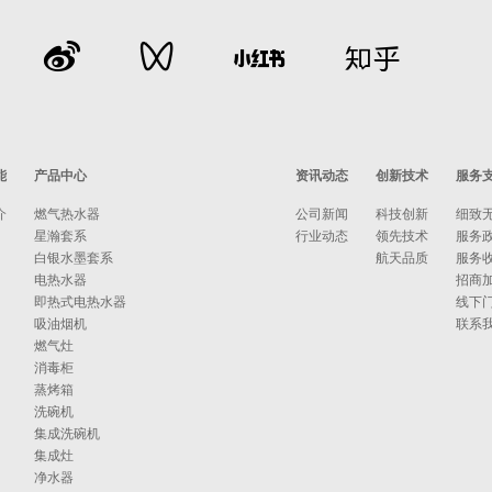
能
产品中心
资讯动态
创新技术
服务
介
燃气热水器
公司新闻
科技创新
细致
星瀚套系
行业动态
领先技术
服务
白银水墨套系
航天品质
服务
电热水器
招商
即热式电热水器
线下
吸油烟机
联系
燃气灶
消毒柜
蒸烤箱
洗碗机
集成洗碗机
集成灶
净水器