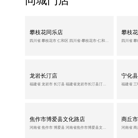
同城门店
攀枝花同乐店
攀枝花
四川省 攀枝花市 仁和区 四川省-攀枝花市-仁和区-仁和镇 同乐世界国际家居博览中心
龙岩长汀店
宁化县
福建省 龙岩市 长汀县 福建省龙岩市长汀县汀州世贸城
焦作市博爱县文化路店
商丘市
河南省 焦作市 博爱县 河南省焦作市博爱县文化路鼎基新城楼下门面房