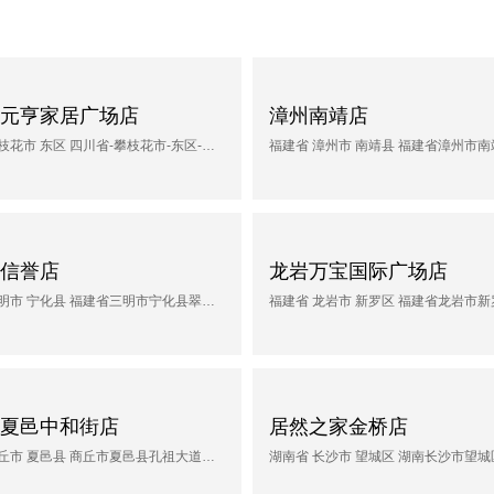
元亨家居广场店
漳州南靖店
四川省 攀枝花市 东区 四川省-攀枝花市-东区-炳草岗街道 元亨家居广场
信誉店
龙岩万宝国际广场店
福建省 三明市 宁化县 福建省三明市宁化县翠江镇宁化县闽赣义乌建材城-B栋
夏邑中和街店
居然之家金桥店
河南省 商丘市 夏邑县 商丘市夏邑县孔祖大道与中和街交叉口北200米路东