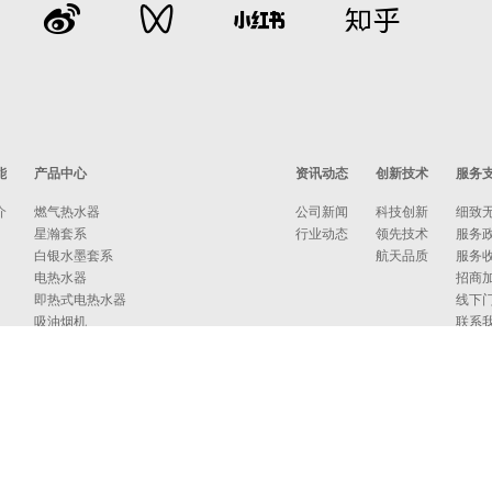
能
产品中心
资讯动态
创新技术
服务
介
燃气热水器
公司新闻
科技创新
细致
星瀚套系
行业动态
领先技术
服务
白银水墨套系
航天品质
服务
电热水器
招商
即热式电热水器
线下
吸油烟机
联系
燃气灶
消毒柜
蒸烤箱
洗碗机
集成洗碗机
集成灶
净水器