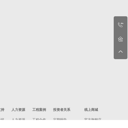
支持
人力资源
工程案例
投资者关系
线上商城
无忧
人力资源
工程合作
定期报告
官方旗舰店
政策
社会招聘
工程案例
投资者保护宣传
万和严选商城