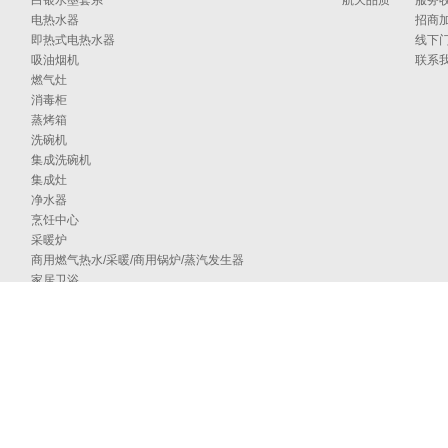
白银水墨套系
航天品质
服务
电热水器
招商
即热式电热水器
线下
吸油烟机
联系
燃气灶
消毒柜
蒸烤箱
洗碗机
集成洗碗机
集成灶
净水器
烹饪中心
采暖炉
商用燃气热水/采暖/商用锅炉/蒸汽发生器
家居卫浴
空气能
097号
海外官网
技术支持：印象互动