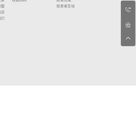
收费
校园招聘
政策法规
加盟
投资者互动
门店
我们
全国服务热线：4008308383