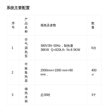
系统主要配置
产
序
品
数
规格及参数
号
名
量
称
空
气
380V3N~50Hz，制热量
1
源
6台
38KW Q=820L/h N=8.5KW
热
泵
平
板
2000mm×1000 mm×80
400
2
集
mm，
㎡
热
器
储
热
3
总30吨
3个
水
箱