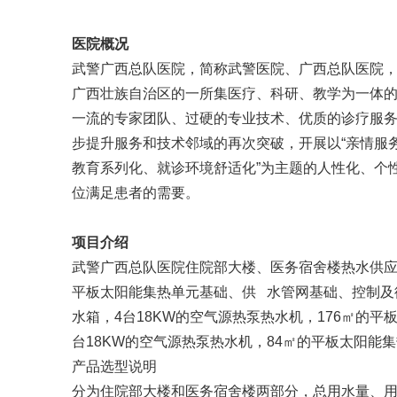
医院概况
武警广西总队医院
，简称武警医院、广西总队医院，位
广西壮族自治区
的一所集
医疗
、
科研
、
教学
为一体
一流的专家团队、过硬的专业技术、优质的诊疗服务
步提升服务和技术邻域的再次突破，开展以“亲情服
教育系列化、就诊环境舒适化”为主题的人性化、个
位满足患者的需要。
项目介绍
武警广西总队医院住院部大楼、医务宿舍楼热水供
平板太阳能集热单元基础、供 水管网基础、控制及
水箱，4台18KW的空气源热泵热水机，176㎡的平
台18KW的空气源热泵热水机，84㎡的平板太阳能
产品选型说明
分为住院部大楼和医务宿舍楼两部分，总用水量、