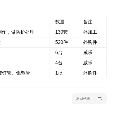
数量
备注
铁制作，做防护处理
130套
外加工
质
520件
外购件
6台
威乐
4台
威乐
镀锌管、铝塑管
1批
外购件
返回列表