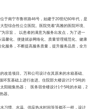
于南宁市鲁班路46号，始建于20世纪60年代，是
的大型
综合
性
公立医院
。医院凭着“高雅的医院环境、
”为宗旨， 以患者的满意为服务出发点，为了进一
务温馨化、便捷就诊网络化、质量管理规范化、健康
性化服务，不断提高服务质量，提升服务品质，全方
应的改造项目。万和公司设计在其原来的水箱基础、
循环泵基础上进行改进。住院部大楼设计2个5吨的
板太阳能集热器； 医务宿舍楼设计1个5吨的水箱，2
集热器。
用水习惯、水温、供应热水时间等等都不一样，设计