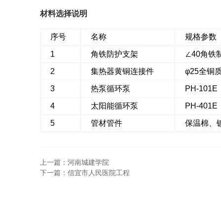
材料选择说明
序号
名称
规格参数
1
角铁防护支架
∠40角
2
集热器黄铜连接件
φ25全铜
3
热泵循环泵
PH-101E
4
太阳能循环泵
PH-401E
5
管材管件
保温棉、
上一篇：河南城建学院
下一篇：信宜市人民医院工程