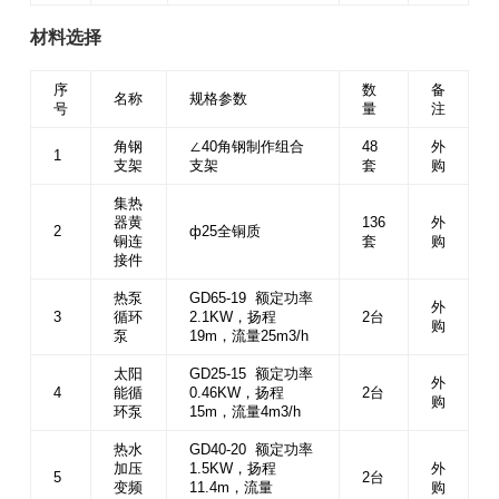
材料选择
序
数
备
名称
规格参数
号
量
注
角钢
∠40角钢制作组合
48
外
1
支架
支架
套
购
集热
器黄
136
外
2
ф25全铜质
铜连
套
购
接件
热泵
GD65-19 额定功率
外
3
循环
2.1KW，扬程
2台
购
泵
19m，流量25m3/h
太阳
GD25-15 额定功率
外
4
能循
0.46KW，扬程
2台
购
环泵
15m，流量4m3/h
热水
GD40-20 额定功率
加压
1.5KW，扬程
外
5
2台
变频
11.4m，流量
购