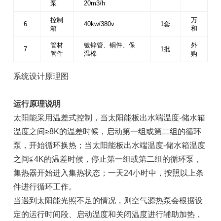
泵
20m3/h
控制
万
6
40kw/380v
1套
箱
和
管材
镀锌管、铜件、保
外
7
1批
管件
温棉
购
系统设计原理图
运行原理说明
太阳能采用温差式控制，当太阳能板出水端温度-储水箱
温度之间≥8K的温差时候，启动第一组或第二组的循环
泵，开始循环换热；当太阳能板出水端温度-储水箱温度
之间≦4K的温差时候，停止第一组或第二组的循环泵，
集热器开始进入集热状态；一天24小时中，按照以上条
件进行循环工作。
当遇到太阳能光照不足的情况，则空气源热泵会根据设
定的运行时间段、启动温度和关闭温度进行辅助加热，