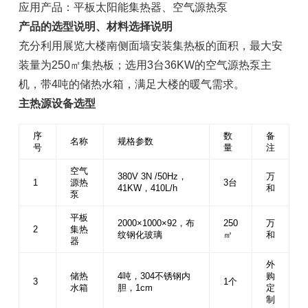
应用产品：平板太阳能集热器、空气源热泵
产品的选型说明、材料选择说明
充分利用展览大楼南侧面墙安装集热板的面积，最大安
装量为250㎡集热板；选用3台36KW的空气源热泵主
机，带4吨的储热水箱，满足大楼的暖气需求。
主热源设备选型
序
数
备
名称
规格参数
号
量
注
空气
380V 3N /50Hz，
万
1
源热
3台
41KW，410L/h
和
泵
平板
2000×1000×92，布
250
万
2
集热
纹钢化玻璃
㎡
和
器
外
储热
4吨，304不锈钢内
购
3
1个
水箱
胆，1cm
定
制