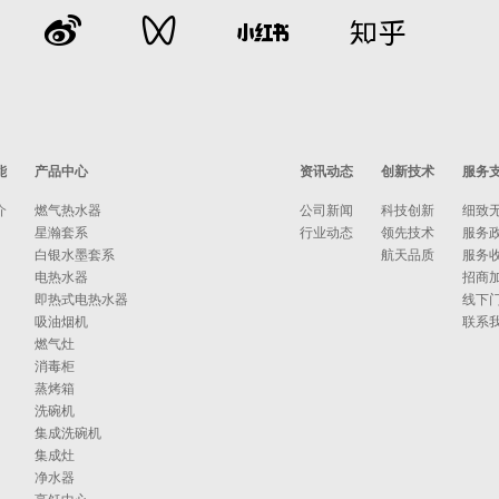
能
产品中心
资讯动态
创新技术
服务
介
燃气热水器
公司新闻
科技创新
细致
星瀚套系
行业动态
领先技术
服务
白银水墨套系
航天品质
服务
电热水器
招商
即热式电热水器
线下
吸油烟机
联系
燃气灶
消毒柜
蒸烤箱
洗碗机
集成洗碗机
集成灶
净水器