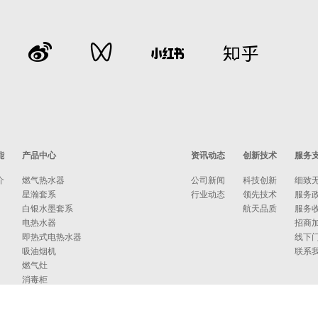
能
产品中心
资讯动态
创新技术
服务
介
燃气热水器
公司新闻
科技创新
细致
星瀚套系
行业动态
领先技术
服务
白银水墨套系
航天品质
服务
电热水器
招商
即热式电热水器
线下
吸油烟机
联系
燃气灶
消毒柜
蒸烤箱
洗碗机