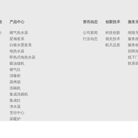
能
产品中心
资讯动态
创新技术
服务
介
燃气热水器
公司新闻
科技创新
细致
星瀚套系
行业动态
领先技术
服务
白银水墨套系
航天品质
服务
电热水器
招商
即热式电热水器
线下
吸油烟机
联系
燃气灶
消毒柜
蒸烤箱
洗碗机
集成洗碗机
集成灶
净水器
烹饪中心
采暖炉
商用燃气热水/采暖/商用锅炉/蒸汽发生器
家居卫浴
空气能