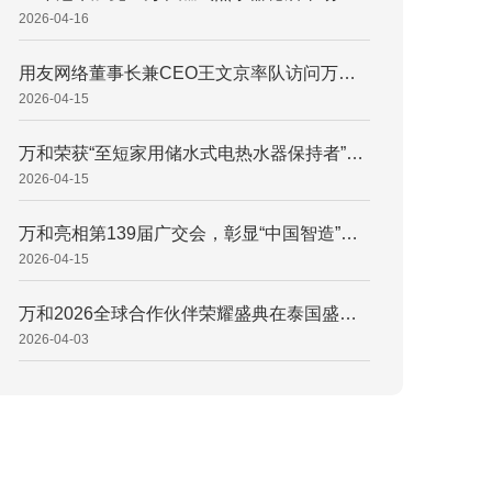
2026-04-16
用友网络董事长兼CEO王文京率队访问万和，共筑家电业数智新标杆
2026-04-15
万和荣获“至短家用储水式电热水器保持者”权威认证，引领小体积热水器新潮流 万和电气获权威认证：60L双胆电热水器690mm机身定义“行业至短” 打破空间桎梏！万和电气“至短”电热水器重塑浴室空间新范式
2026-04-15
万和亮相第139届广交会，彰显“中国智造”硬核底气
2026-04-15
万和2026全球合作伙伴荣耀盛典在泰国盛大召开 擘画国际化发展新蓝图，万和2026全球合作伙伴荣耀盛典释放升维信号 同心致远，携手登峰！万和电气锚定“AI+全球化”双引擎
2026-04-03