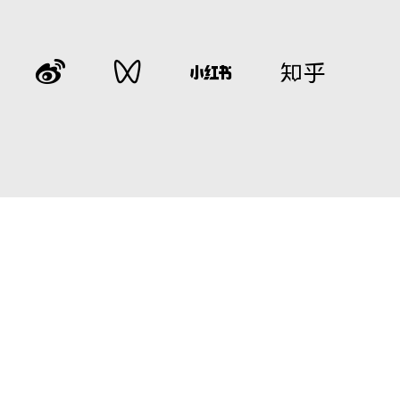
能
产品中心
资讯动态
创新技术
服务
介
燃气热水器
公司新闻
科技创新
细致
星瀚套系
行业动态
领先技术
服务
白银水墨套系
航天品质
服务
电热水器
招商
即热式电热水器
线下
吸油烟机
联系
燃气灶
消毒柜