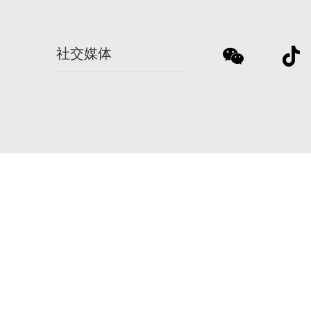
社交媒体
关于万和
万和空气
万和 让家更温暖
公司简介
空气能简
和文化
视频中心
社会公益