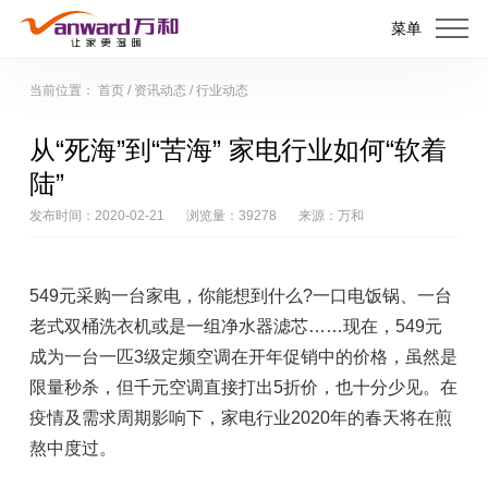
菜单
当前位置：
首页
/
资讯动态
/
行业动态
从“死海”到“苦海” 家电行业如何“软着
陆”
发布时间：2020-02-21
浏览量：39278
来源：万和
549元采购一台家电，你能想到什么?一口电饭锅、一台
老式双桶洗衣机或是一组净水器滤芯……现在，549元
成为一台一匹3级定频空调在开年促销中的价格，虽然是
限量秒杀，但千元空调直接打出5折价，也十分少见。在
疫情及需求周期影响下，家电行业2020年的春天将在煎
熬中度过。