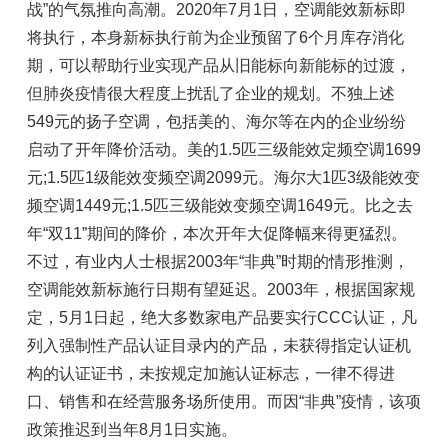
战”的气氛推向高潮。2020年7月1日，空调能效新标即
将执行，本身新标执行前为企业预留了6个月库存消化
期，可以帮助行业实现产品从旧能标向新能标的过渡，
但肺炎疫情很大程度上扰乱了企业的规划。不独上述
549元的扬子空调，包括美的、海尔等在内的企业纷纷
启动了开年降价活动。美的1.5匹三级能效定频空调1699
元;1.5匹1级能效变频空调2099元。海尔大1匹3级能效变
频空调1449元;1.5匹三级能效变频空调1649元。比之去
年“双11”期间的降价，本次开年大促降幅来得更猛烈。
不过，有业内人士根据2003年“非典”时期的情形推测，
空调能效新标施行日期有望延迟。2003年，根据国家规
定，5月1日起，绝大多数家电产品要实行CCC认证，凡
列入强制性产品认证目录内的产品，未获得指定认证机
构的认证证书，未按规定加施认证标志，一律不得进
口、销售和在经营服务场所使用。而因“非典”疫情，该项
政策推迟到当年8月1日实施。