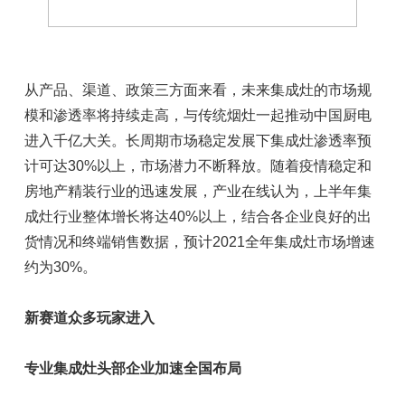
从产品、渠道、政策三方面来看，未来集成灶的市场规
模和渗透率将持续走高，与传统烟灶一起推动中国厨电
进入千亿大关。长周期市场稳定发展下集成灶渗透率预
计可达30%以上，市场潜力不断释放。随着疫情稳定和
房地产精装行业的迅速发展，产业在线认为，上半年集
成灶行业整体增长将达40%以上，结合各企业良好的出
货情况和终端销售数据，预计2021全年集成灶市场增速
约为30%。
新赛道众多玩家进入
专业集成灶头部企业加速全国布局