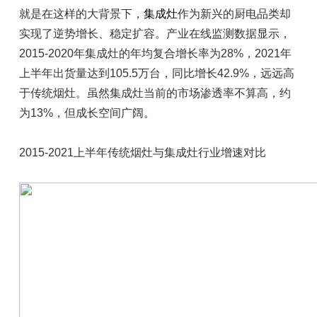
就是在这样的大背景下，
集成灶
作为新兴的厨电品类却
实现了逆势增长、稳定扩容。产业在线监测数据显示，
2015-2020年集成灶的年均复合增长率为28%，2021年
上半年出货量达到105.5万台，同比增长42.9%，远远高
于传统烟灶。虽然集成灶当前的市场渗透率不算高，约
为13%，但成长空间广阔。
2015-2021上半年传统烟灶与集成灶行业增速对比