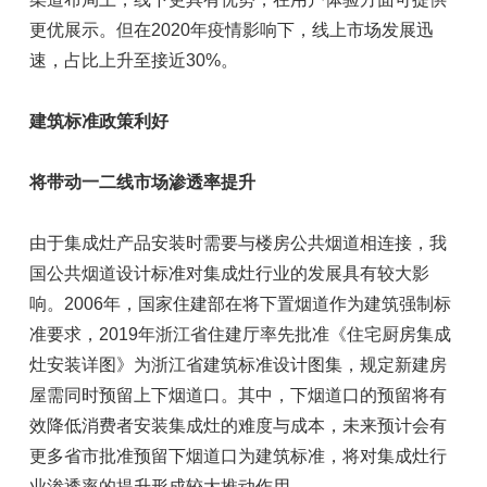
更优展示。但在2020年疫情影响下，线上市场发展迅
速，占比上升至接近30%。
建筑标准政策利好
将带动一二线市场渗透率提升
由于集成灶产品安装时需要与楼房公共烟道相连接，我
国公共烟道设计标准对集成灶行业的发展具有较大影
响。2006年，国家住建部在将下置烟道作为建筑强制标
准要求，2019年浙江省住建厅率先批准《住宅厨房集成
灶安装详图》为浙江省建筑标准设计图集，规定新建房
屋需同时预留上下烟道口。其中，下烟道口的预留将有
效降低消费者安装集成灶的难度与成本，未来预计会有
更多省市批准预留下烟道口为建筑标准，将对集成灶行
业渗透率的提升形成较大推动作用。