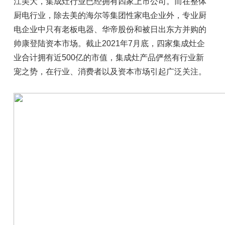
江美大，集成灶行业已经拥有四家上市公司。而在整体
厨电行业，除去美的海尔等集团性家电企业外，专业厨
电企业中只有老板电器、华帝股份和被日出东方并购的
帅康登陆资本市场。截止2021年7月底，四家集成灶企
业合计拥有近500亿的市值，集成灶产品俨然有行业新
宠之势，在行业、消费者以及资本市场引起广泛关注。