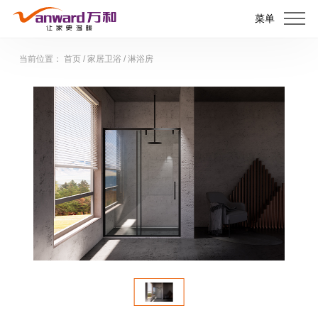
菜单
当前位置：
首页
/
家居卫浴
/
淋浴房