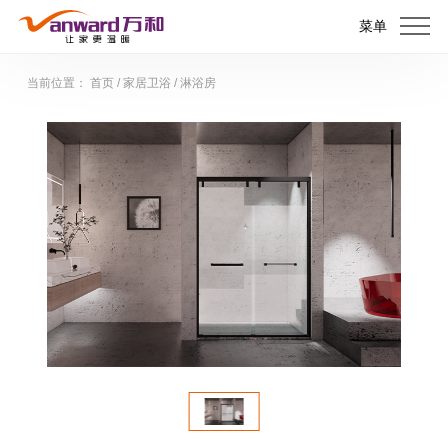
菜单
当前位置：
首页
/
家居卫浴
/
淋浴房