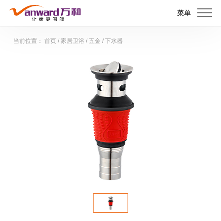
菜单
当前位置：
首页
/
家居卫浴
/
五金
/
下水器