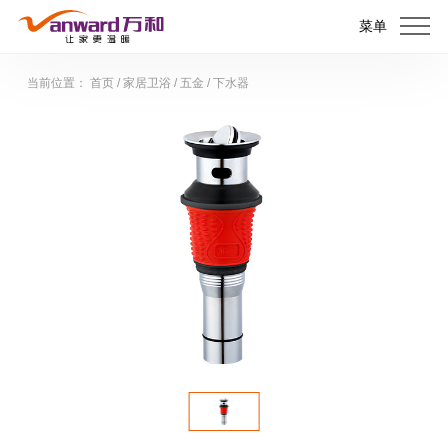
菜单
当前位置：
首页
/
家居卫浴
/
五金
/
下水器