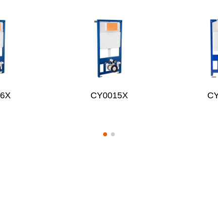
16X
CY0015X
C