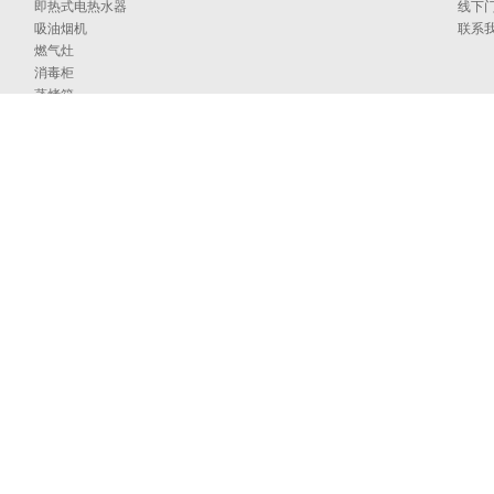
即热式电热水器
线下
吸油烟机
联系
燃气灶
消毒柜
蒸烤箱
洗碗机
集成洗碗机
集成灶
净水器
烹饪中心
采暖炉
商用燃气热水/采暖/商用锅炉/蒸汽发生器
家居卫浴
空气能
097号
海外官网
技术支持：印象互动