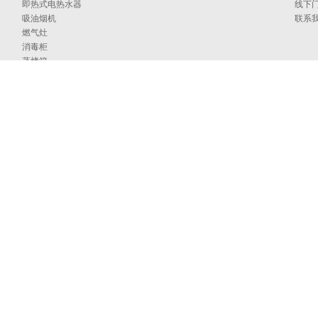
即热式电热水器
线下
吸油烟机
联系
燃气灶
消毒柜
蒸烤箱
洗碗机
集成洗碗机
集成灶
净水器
烹饪中心
采暖炉
商用燃气热水/采暖/商用锅炉/蒸汽发生器
家居卫浴
空气能
097号
海外官网
技术支持：印象互动