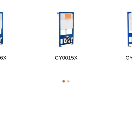
16X
CY0015X
C