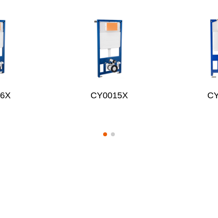
16X
CY0015X
C