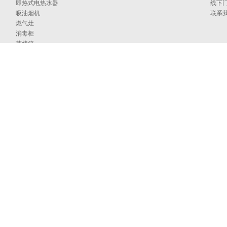
即热式电热水器
线下
吸油烟机
联系
燃气灶
消毒柜
蒸烤箱
洗碗机
集成洗碗机
集成灶
净水器
烹饪中心
采暖炉
商用燃气热水/采暖/商用锅炉/蒸汽发生器
家居卫浴
空气能
097号
海外官网
技术支持：印象互动