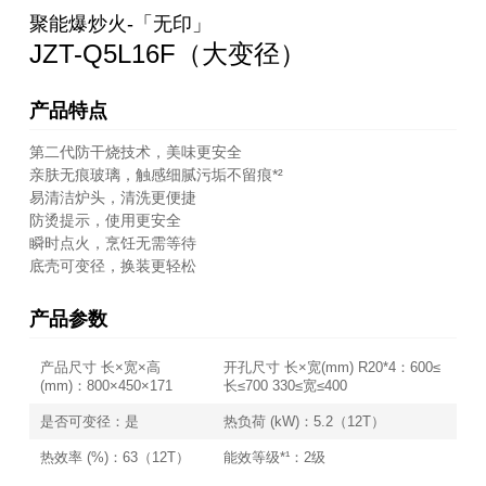
聚能爆炒火-「无印」
JZT-Q5L16F（大变径）
产品特点
第二代防干烧技术，美味更安全
亲肤无痕玻璃，触感细腻污垢不留痕*
²
易清洁炉头，清洗更便捷
防烫提示，使用更安全
瞬时点火，烹饪无需等待
底壳可变径，换装更轻松
产品参数
产品尺寸 长×宽×高
开孔尺寸 长×宽(mm) R20*4：600≤
(mm)：800×450×171
长≤700 330≤宽≤400
是否可变径：是
热负荷 (kW)：5.2（12T）
热效率 (%)：63（12T）
能效等级*¹：2级