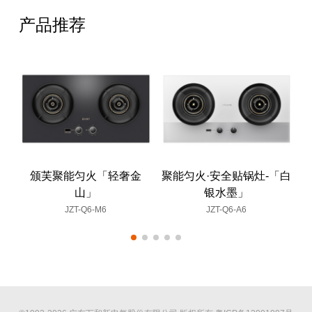
产品推荐
颁芙聚能匀火「轻奢金
聚能匀火·安全贴锅灶-「白
山」
银水墨」
JZT-Q6-M6
JZT-Q6-A6