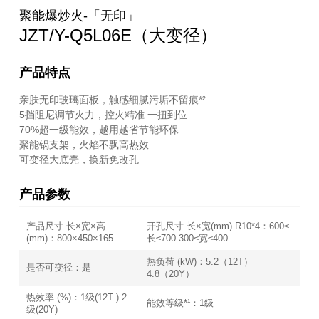
聚能爆炒火-「无印」
JZT/Y-Q5L06E（大变径）
产品特点
亲肤无印玻璃面板，触感细腻污垢不留痕*²
5挡阻尼调节火力，控火精准 一扭到位
70%超一级能效，越用越省节能环保
聚能锅支架，火焰不飘高热效
可变径大底壳，换新免改孔
产品参数
产品尺寸 长×宽×高
开孔尺寸 长×宽(mm) R10*4：600≤
(mm)：800×450×165
长≤700 300≤宽≤400
热负荷 (kW)：5.2（12T）
是否可变径：是
4.8（20Y）
热效率 (%)：1级(12T ) 2
能效等级*¹：1级
级(20Y)