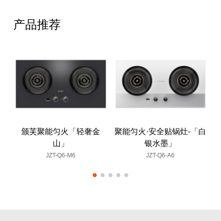
产品推荐
颁芙聚能匀火「轻奢金
聚能匀火·安全贴锅灶-「白
山」
银水墨」
JZT-Q6-M6
JZT-Q6-A6