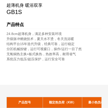
超薄机身 暖浴双享
GB1S
产品特点
24.8cm超薄机身，满足多种安装环境
升级脉冲燃烧技术，夏天水不烫，冬天洗浴暖
结构平台15年迭代升级，经典可靠，运行稳定
分区机械按键，运行可视窗口，操作/运行一目了然
无氧铜热主换+板式换热，热效率高，耐用省气
系统压力低压/超压保护，运行安全可靠
产品型号
额定热负荷（KW）
最小热负荷(采