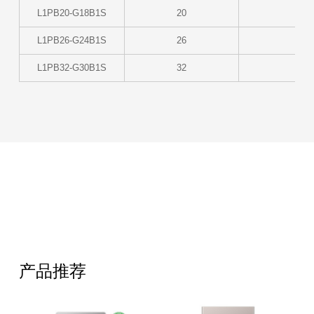
L1PB20-G18B1S
20
L1PB26-G24B1S
26
L1PB32-G30B1S
32
1
产品推荐