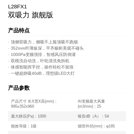
L28FX1
双吸力 旗舰版
产品特点
· 顶侧双吸力，侧吸不上脸顶吸不跑烟
· 352mm纤薄纵深，平齐橱柜美观不碰头
· 1000Pa变频强排，智感风压防倒灌
· 双模洗自动洗，叶轮清洗免拆机
· 体感智能挥手控，操作轻松不留痕
· 一键超静吸40dB，理想级LED大灯
产品参数
产品尺寸 长X宽X高(mm)：
AI变频最大风量
895x352x960
(m3/min)：25
最大静压(Pa)：1000
噪音dB（A）：54
能效等级：1级
烟管外径(mm)：φ185