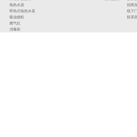
电热水器
招商
即热式电热水器
线下
吸油烟机
联系
燃气灶
消毒柜
蒸烤箱
洗碗机
集成洗碗机
集成灶
净水器
烹饪中心
采暖炉
商用燃气热水/采暖/商用锅炉/蒸汽发生器
家居卫浴
空气能