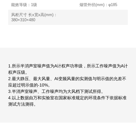
能效等级：1级
烟管外径(mm)：φ185
风柜尺寸 长x宽x高(mm)：
380×310×480
1.所示半消声室噪声值为A计权声功率级，所示工作噪声值为A计
权声压级。
2.最大静压、最大风量、AI变频风量的实测值与明示值的允差不
应超过明示值的-10%。
3.半消声室噪声、工作噪声均为大风档下测试所得。
4.以上数据由万和实验室在国家标准规定的环境条件下依据标准
测试方法测得。