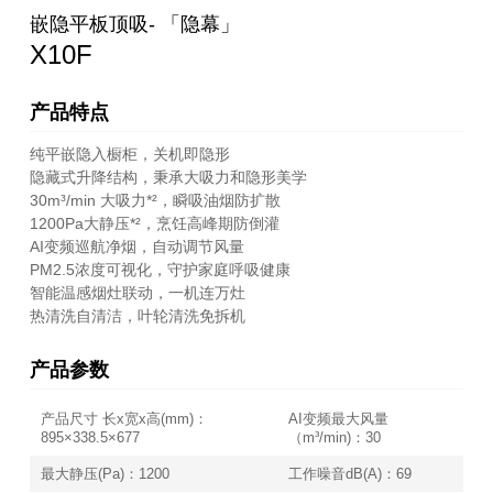
嵌隐平板顶吸- 「隐幕」
X10F
产品特点
纯平嵌隐入橱柜，关机即隐形
隐藏式升降结构，秉承大吸力和隐形美学
30m³/min 大吸力*²，瞬吸油烟防扩散
1200Pa大静压*²，烹饪高峰期防倒灌
AI变频巡航净烟，自动调节风量
PM2.5浓度可视化，守护家庭呼吸健康
智能温感烟灶联动，一机连万灶
热清洗自清洁，叶轮清洗免拆机
产品参数
产品尺寸 长x宽x高(mm)：
AI变频最大风量
895×338.5×677
（m³/min)：30
最大静压(Pa)：1200
工作噪音dB(A)：69