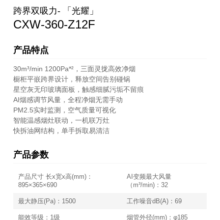
跨界双吸力- 「光耀」
CXW-360-Z12F
产品特点
30m³/min 1200Pa*²，三面灵拢高效净烟
橱柜平嵌跨界设计，释放空间告别碰锅
星空灰无印玻璃面板，触感细腻污垢不留痕
AI烟感调节风量，全程净烟无需手动
PM2.5实时监测，空气质量可视化
智能温感烟灶联动，一机联万灶
快拆油网结构，单手拆取易清洁
产品参数
产品尺寸 长x宽x高(mm)：
AI变频最大风量
895×365×690
（m³/min)：32
最大静压(Pa)：1500
工作噪音dB(A)：69
能效等级：1级
烟管外径(mm)：φ185