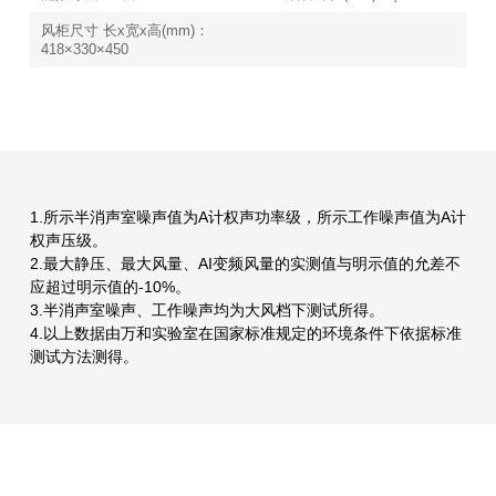
风柜尺寸 长x宽x高(mm)：
418×330×450
1.所示半消声室噪声值为A计权声功率级，所示工作噪声值为A计
权声压级。
2.最大静压、最大风量、AI变频风量的实测值与明示值的允差不
应超过明示值的-10%。
3.半消声室噪声、工作噪声均为大风档下测试所得。
4.以上数据由万和实验室在国家标准规定的环境条件下依据标准
测试方法测得。