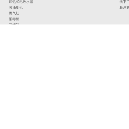
即热式电热水器
线下
吸油烟机
联系
燃气灶
消毒柜
蒸烤箱
洗碗机
集成洗碗机
集成灶
净水器
烹饪中心
采暖炉
商用燃气热水/采暖/商用锅炉/蒸汽发生器
家居卫浴
空气能
097号
海外官网
技术支持：印象互动