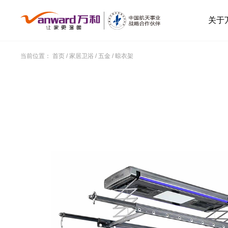
关于
当前位置：
首页
/
家居卫浴
/
五金
/
晾衣架