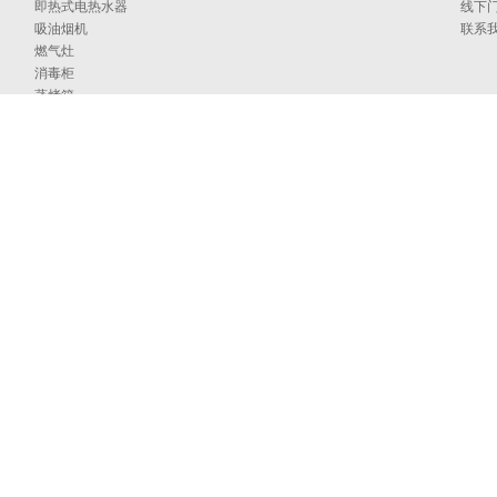
即热式电热水器
线下
吸油烟机
联系
燃气灶
消毒柜
蒸烤箱
洗碗机
集成洗碗机
集成灶
净水器
烹饪中心
采暖炉
商用燃气热水/采暖/商用锅炉/蒸汽发生器
家居卫浴
空气能
097号
海外官网
技术支持：印象互动