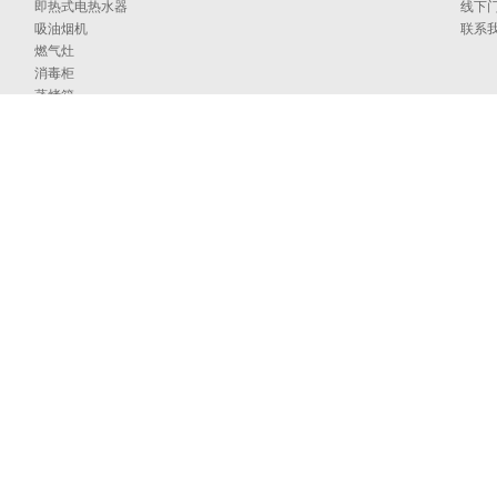
即热式电热水器
线下
吸油烟机
联系
燃气灶
消毒柜
蒸烤箱
洗碗机
集成洗碗机
集成灶
净水器
烹饪中心
采暖炉
商用燃气热水/采暖/商用锅炉/蒸汽发生器
家居卫浴
空气能
097号
海外官网
技术支持：印象互动