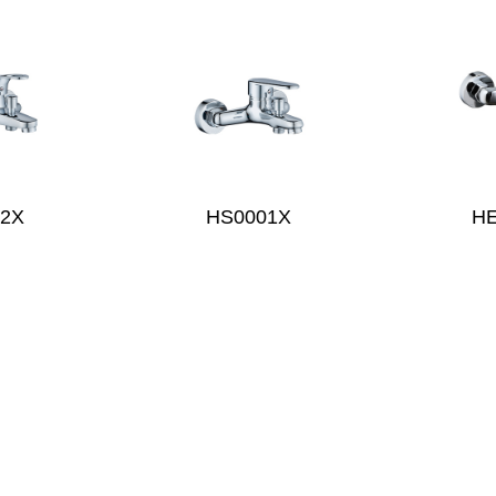
02X
HS0001X
H