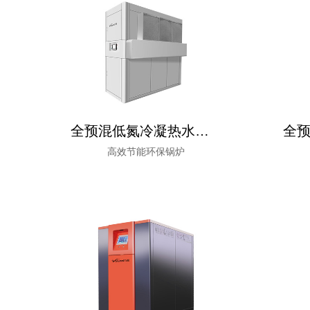
全预混低氮冷凝热水锅炉（2100-2800kW）
高效节能环保锅炉