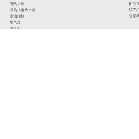
电热水器
招商
即热式电热水器
线下
吸油烟机
联系
燃气灶
消毒柜
蒸烤箱
洗碗机
集成洗碗机
集成灶
净水器
烹饪中心
采暖炉
商用燃气热水/采暖/商用锅炉/蒸汽发生器
家居卫浴
空气能