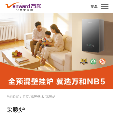
菜单
当前位置：
首页
/
供暖/热水
/
采暖炉
采暖炉