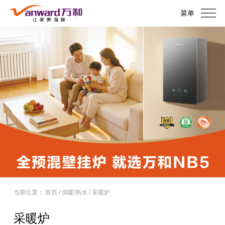
菜单
当前位置：
首页
/
供暖/热水
/
采暖炉
采暖炉