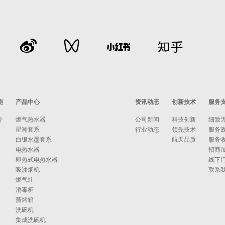
能
产品中心
资讯动态
创新技术
服务
介
燃气热水器
公司新闻
科技创新
细致
星瀚套系
行业动态
领先技术
服务
白银水墨套系
航天品质
服务
电热水器
招商
即热式电热水器
线下
吸油烟机
联系
燃气灶
消毒柜
蒸烤箱
洗碗机
集成洗碗机