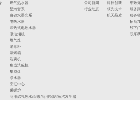
介
燃气热水器
公司新闻
科技创新
细致
星瀚套系
行业动态
领先技术
服务
白银水墨套系
航天品质
服务
电热水器
招商
即热式电热水器
线下
吸油烟机
联系
燃气灶
消毒柜
蒸烤箱
洗碗机
集成洗碗机
集成灶
净水器
烹饪中心
采暖炉
商用燃气热水/采暖/商用锅炉/蒸汽发生器
家居卫浴
空气能