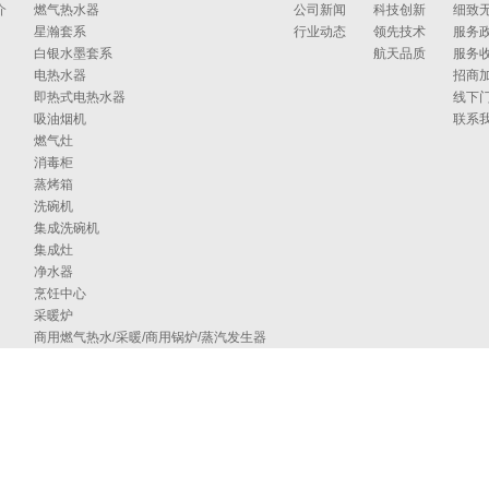
介
燃气热水器
公司新闻
科技创新
细致
星瀚套系
行业动态
领先技术
服务
白银水墨套系
航天品质
服务
电热水器
招商
即热式电热水器
线下
吸油烟机
联系
燃气灶
消毒柜
蒸烤箱
洗碗机
集成洗碗机
集成灶
净水器
烹饪中心
采暖炉
商用燃气热水/采暖/商用锅炉/蒸汽发生器
家居卫浴
空气能