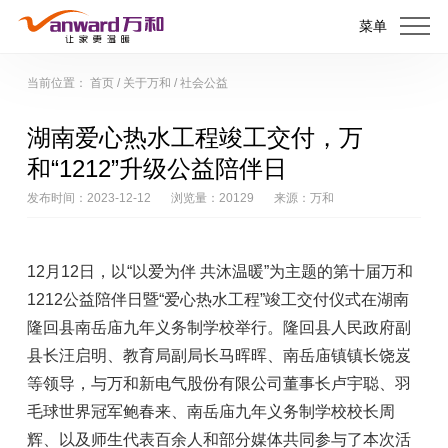
菜单
当前位置：
首页
/
关于万和
/
社会公益
湖南爱心热水工程竣工交付，万
和“1212”升级公益陪伴日
发布时间：2023-12-12
浏览量：20129
来源：万和
12月12日，以“以爱为伴 共沐温暖”为主题的第十届万和
1212公益陪伴日暨“爱心热水工程”竣工交付仪式在湖南
隆回县南岳庙九年义务制学校举行。隆回县人民政府副
县长汪启明、教育局副局长马晖晖、南岳庙镇镇长饶岌
等领导，与万和新电气股份有限公司董事长卢宇聪、羽
毛球世界冠军鲍春来、南岳庙九年义务制学校校长周
辉、以及师生代表百余人和部分媒体共同参与了本次活