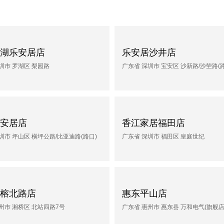
湖乐安居店
乐安居沙井店
圳市 罗湖区 梨园路
广东省 深圳市 宝安区 沙新路/沙茔路(
安居店
香江家居福田店
圳市 坪山区 横坪公路/比亚迪路(路口)
广东省 深圳市 福田区 皇庭世纪
榕北路店
惠东平山店
州市 湘桥区 北站四路7号
广东省 惠州市 惠东县 万和电气(旗舰店