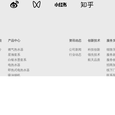
能
产品中心
资讯动态
创新技术
服务
介
燃气热水器
公司新闻
科技创新
细致
星瀚套系
行业动态
领先技术
服务
白银水墨套系
航天品质
服务
电热水器
招商
即热式电热水器
线下
吸油烟机
联系
燃气灶
消毒柜
蒸烤箱
洗碗机
集成洗碗机
集成灶
净水器