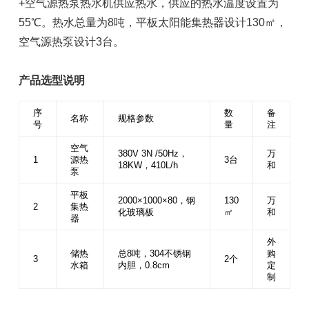
+空气源热泵热水机供应热水，供应的热水温度设置为
55℃。热水总量为8吨，平板太阳能集热器设计130㎡，
空气源热泵设计3台。
产品选型说明
序
数
备
名称
规格参数
号
量
注
空气
380V 3N /50Hz，
万
1
源热
3台
18KW，410L/h
和
泵
平板
2000×1000×80，钢
130
万
2
集热
化玻璃板
㎡
和
器
外
储热
总8吨，304不锈钢
购
3
2个
水箱
内胆，0.8cm
定
制