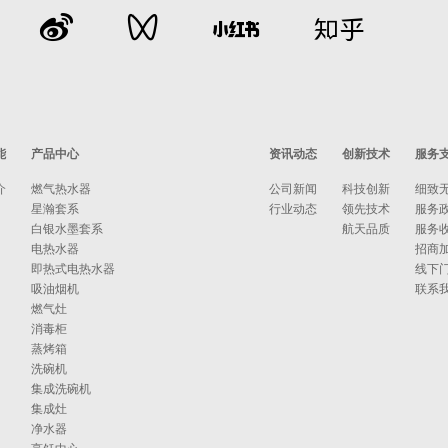
能
产品中心
资讯动态
创新技术
服务
介
燃气热水器
公司新闻
科技创新
细致
星瀚套系
行业动态
领先技术
服务
白银水墨套系
航天品质
服务
电热水器
招商
即热式电热水器
线下
吸油烟机
联系
燃气灶
消毒柜
蒸烤箱
洗碗机
集成洗碗机
集成灶
净水器