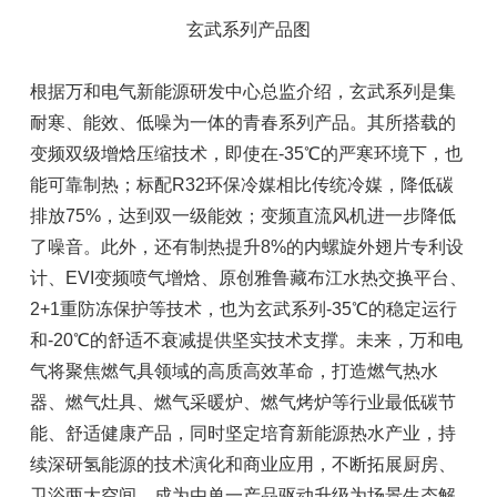
玄武系列产品图
根据万和电气新能源研发中心总监介绍，玄武系列是集
耐寒、能效、低噪为一体的青春系列产品。其所搭载的
变频双级增焓压缩技术，即使在-35℃的严寒环境下，也
能可靠制热；标配R32环保冷媒相比传统冷媒，降低碳
排放75%，达到双一级能效；变频直流风机进一步降低
了噪音。此外，还有制热提升8%的内螺旋外翅片专利设
计、EVI变频喷气增焓、原创雅鲁藏布江水热交换平台、
2+1重防冻保护等技术，也为玄武系列-35℃的稳定运行
和-20℃的舒适不衰减提供坚实技术支撑。未来，万和电
气将聚焦燃气具领域的高质高效革命，打造燃气热水
器、燃气灶具、燃气采暖炉、燃气烤炉等行业最低碳节
能、舒适健康产品，同时坚定培育新能源热水产业，持
续深研氢能源的技术演化和商业应用，不断拓展厨房、
卫浴两大空间，成为由单一产品驱动升级为场景生态解