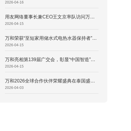
2026-04-16
用友网络董事长兼CEO王文京率队访问万和，共筑家电业数智新标杆
2026-04-15
万和荣获“至短家用储水式电热水器保持者”权威认证，引领小体积热水器新潮流 万和电气获权威认证：60L双胆电热水器690mm机身定义“行业至短” 打破空间桎梏！万和电气“至短”电热水器重塑浴室空间新范式
2026-04-15
万和亮相第139届广交会，彰显“中国智造”硬核底气
2026-04-15
万和2026全球合作伙伴荣耀盛典在泰国盛大召开 擘画国际化发展新蓝图，万和2026全球合作伙伴荣耀盛典释放升维信号 同心致远，携手登峰！万和电气锚定“AI+全球化”双引擎
2026-04-03